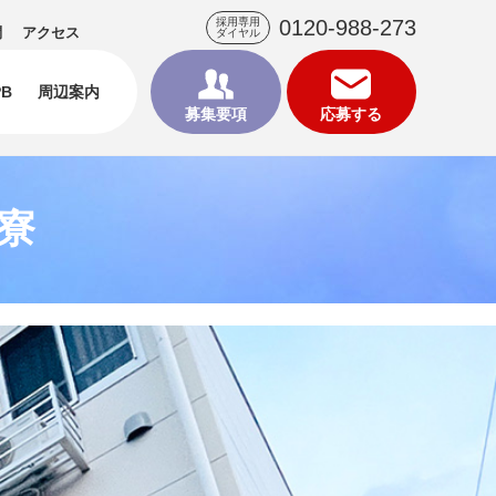
採用専用
0120-988-273
問
アクセス
ダイヤル
B
周辺案内
募集要項
応募する
寮